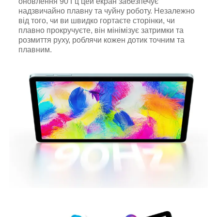
оновлення 90 Гц цей екран забезпечує
надзвичайно плавну та чуйну роботу. Незалежно
від того, чи ви швидко гортаєте сторінки, чи
плавно прокручуєте, він мінімізує затримки та
розмиття руху, роблячи кожен дотик точним та
плавним.