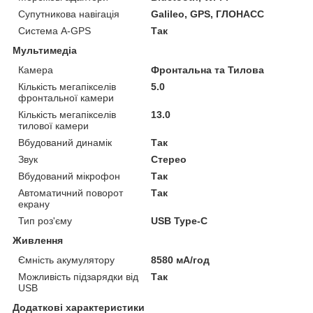
Супутникова навігація
Galileo, GPS, ГЛОНАСС
Система A-GPS
Так
Мультимедіа
Камера
Фронтальна та Тилова
Кількість мегапікселів
5.0
фронтальної камери
Кількість мегапікселів
13.0
тилової камери
Вбудований динамік
Так
Звук
Стерео
Вбудований мікрофон
Так
Автоматичний поворот
Так
екрану
Тип роз'єму
USB Type-C
Живлення
Ємність акумулятору
8580 мА/год
Можливість підзарядки від
Так
USB
Додаткові характеристики