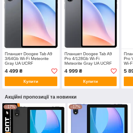
Планшет Doogee Tab A9
Планшет Doogee Tab A9
План
3/64Gb Wi-Fi Meteorite
Pro 4/128Gb Wi-Fi
Pro 
Gray UA UCRF
Meteorite Gray UA UCRF
Wi-F
UCR
4 499
4 999
5 8
₴
₴
Купити
Купити
Акційні пропозиції та новинки
–17%
–17%