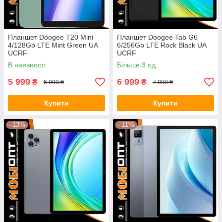
Планшет Doogee T20 Mini
Планшет Doogee Tab G6
4/128Gb LTE Mint Green UA
6/256Gb LTE Rock Black UA
UCRF
UCRF
В наявності
Більше 3 од.
5 999
6 999
₴
₴
6 999 ₴
7 999 ₴
Купити
Купити
–13%
–11%