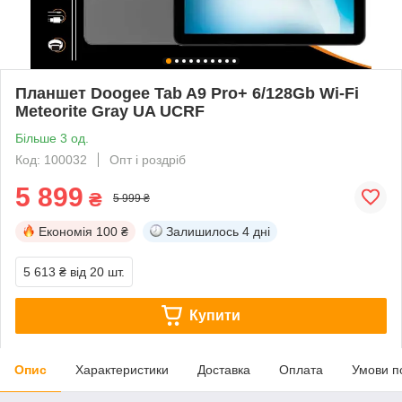
Планшет Doogee Tab A9 Pro+ 6/128Gb Wi-Fi
Meteorite Gray UA UCRF
Більше 3 од.
Код: 100032
Опт і роздріб
5 899
₴
5 999 ₴
Економія
100 ₴
Залишилось
4 дні
5 613 ₴
від 20 шт.
Купити
Опис
Характеристики
Доставка
Оплата
Умови п