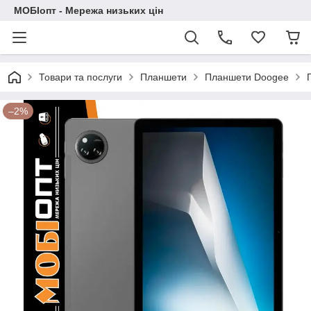
МОБІопт - Мережа низьких цін
Товари та послуги
Планшети
Планшети Doogee
–2%