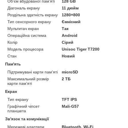
Об'єм вбудованої пам'яті
128 GB
Діагональ екрану
11 дюйм
Роздільна здатність екрану
1280×800
Тип сенсорного екрану
Ємнісний
Мультитач екран
Так
Операційна система
Android
Колір
Сірий
Модель процесора
Unisoc Tiger T7200
Стан
Новий
Пам'ять
Підтримувані карти пам'яті
microSD
Максимальний розмір
2 ТБ
карти пам'яті
Екран
Тип екрану
TFT IPS
Графічний чіпсет
Mali-G57
планшета
Зв'язок та комунікації
Мережеві адаптери
Bluetooth, Wi-Fi