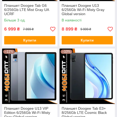
Планшет Doogee Tab G6
Планшет Doogee U13
6/256Gb LTE Mist Gray UA
6/256Gb Wi-Fi Misty Gray
UCRF
Global version
Більше 3 од.
В наявності
6 999
8 899
₴
₴
7 999 ₴
9 999 ₴
Купити
Купити
–11%
–10%
Планшет Doogee U13 VIP
Планшет Doogee Tab E3+
Edition 6/256Gb Wi-Fi Misty
8/256Gb LTE Cosmic Black
Gray Global version
Global version