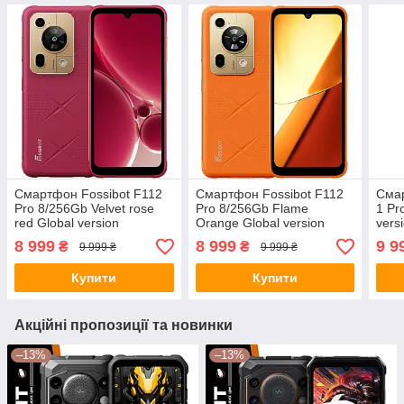
Смартфон Fossibot F112
Смартфон Fossibot F112
Смар
Pro 8/256Gb Velvet rose
Pro 8/256Gb Flame
1 Pr
red Global version
Orange Global version
vers
8 999
8 999
9 9
₴
₴
9 999 ₴
9 999 ₴
Купити
Купити
Акційні пропозиції та новинки
–13%
–13%