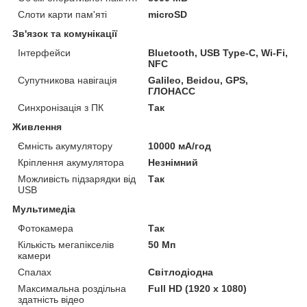
Слоти карти пам'яті
microSD
Зв'язок та комунікації
Інтерфейси
Bluetooth, USB Type-C, Wi-Fi,
NFC
Супутникова навігація
Galileo, Beidou, GPS,
ГЛОНАСС
Синхронізація з ПК
Так
Живлення
Ємність акумулятору
10000 мА/год
Кріплення акумулятора
Незнімний
Можливість підзарядки від
Так
USB
Мультимедіа
Фотокамера
Так
Кількість мегапікселів
50 Мп
камери
Спалах
Світлодіодна
Максимальна роздільна
Full HD (1920 x 1080)
здатність відео