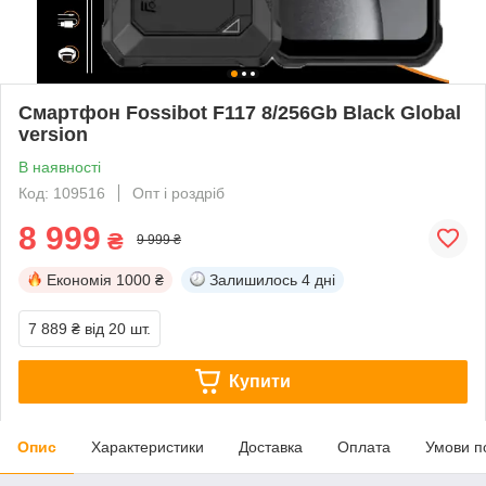
Смартфон Fossibot F117 8/256Gb Black Global
version
В наявності
Код: 109516
Опт і роздріб
8 999
₴
9 999 ₴
Економія
1000 ₴
Залишилось
4 дні
7 889 ₴
від 20 шт.
Купити
Опис
Характеристики
Доставка
Оплата
Умови п