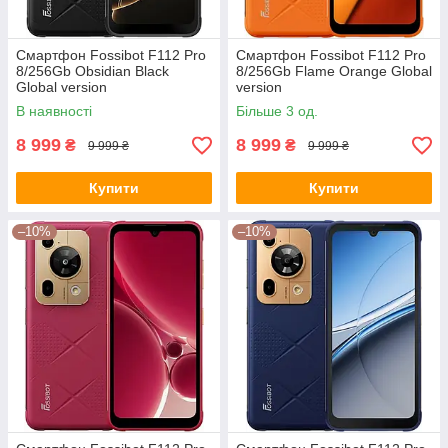
Смартфон Fossibot F112 Pro
Смартфон Fossibot F112 Pro
8/256Gb Obsidian Black
8/256Gb Flame Orange Global
Global version
version
В наявності
Більше 3 од.
8 999
8 999
₴
₴
9 999 ₴
9 999 ₴
Купити
Купити
–10%
–10%