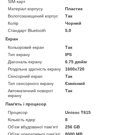
SIM-карт
Матеріал корпусу
Пластик
Вологозахищений корпус
Так
Колір
Чорний
Стандарт Bluetooth
5.0
Екран
Кольоровий екран
Так
Тип екрану
IPS
Діагональ екрану
6.75 дюйм
Роздільна здатність екрану
1600x720
Сенсорний екран
Так
Тип сенсорного екрану
Ємнісний
Автоматичний поворот
Так
екрану
Пам'ять і процесор
Процесор
Unisoc T615
Кількість ядер
8
Об'єм вбудованої пам'яті
256 GB
Об'єм оперативної пам'яті
8000 MB