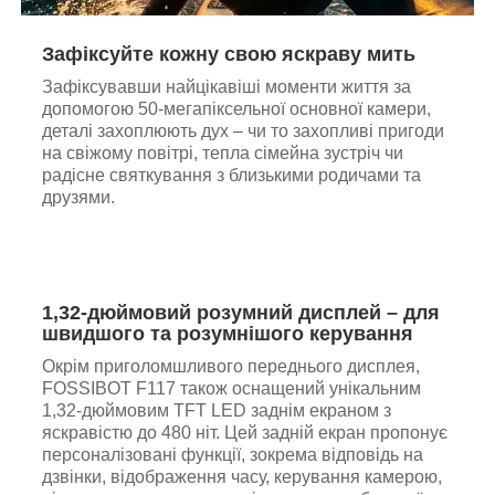
Зафіксуйте кожну свою яскраву мить
Зафіксувавши найцікавіші моменти життя за
допомогою 50-мегапіксельної основної камери,
деталі захоплюють дух – чи то захопливі пригоди
на свіжому повітрі, тепла сімейна зустріч чи
радісне святкування з близькими родичами та
друзями.
1,32-дюймовий розумний дисплей – для
швидшого та розумнішого керування
Окрім приголомшливого переднього дисплея,
FOSSIBOT F117 також оснащений унікальним
1,32-дюймовим TFT LED заднім екраном з
яскравістю до 480 ніт. Цей задній екран пропонує
персоналізовані функції, зокрема відповідь на
дзвінки, відображення часу, керування камерою,