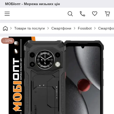
МОБІопт - Мережа низьких цін
Товари та послуги
Смартфони
Fossibot
Смартфон
–10%