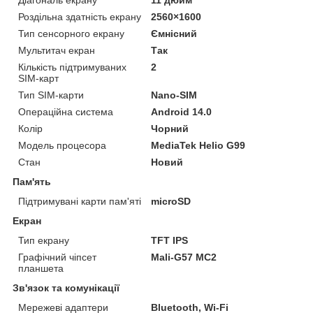
Роздільна здатність екрану
2560×1600
Тип сенсорного екрану
Ємнісний
Мультитач екран
Так
Кількість підтримуваних
2
SIM-карт
Тип SIM-карти
Nano-SIM
Операційна система
Android 14.0
Колір
Чорний
Модель процесора
MediaTek Helio G99
Стан
Новий
Пам'ять
Підтримувані карти пам'яті
microSD
Екран
Тип екрану
TFT IPS
Графічний чіпсет
Mali-G57 MC2
планшета
Зв'язок та комунікації
Мережеві адаптери
Bluetooth, Wi-Fi