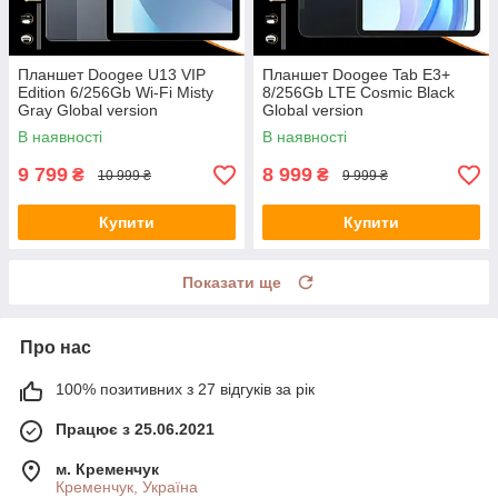
Планшет Doogee U13 VIP
Планшет Doogee Tab E3+
Edition 6/256Gb Wi-Fi Misty
8/256Gb LTE Cosmic Black
Gray Global version
Global version
В наявності
В наявності
9 799
8 999
₴
₴
10 999 ₴
9 999 ₴
Купити
Купити
Показати ще
Про нас
100% позитивних з 27 відгуків за рік
Працює з 25.06.2021
м. Кременчук
Кременчук, Україна