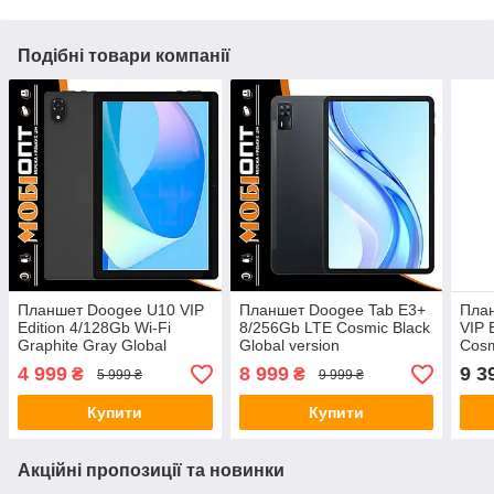
Подібні товари компанії
Планшет Doogee U10 VIP
Планшет Doogee Tab E3+
План
Edition 4/128Gb Wi-Fi
8/256Gb LTE Cosmic Black
VIP 
Graphite Gray Global
Global version
Cosm
version
4 999
8 999
9 3
₴
₴
5 999 ₴
9 999 ₴
Купити
Купити
Акційні пропозиції та новинки