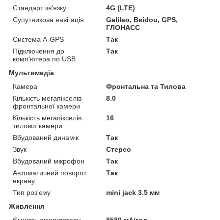
Стандарт зв'язку
4G (LTE)
Супутникова навігація
Galileo, Beidou, GPS,
ГЛОНАСС
Система A-GPS
Так
Підключення до
Так
комп'ютера по USB
Мультимедіа
Камера
Фронтальна та Тилова
Кількість мегапікселів
8.0
фронтальної камери
Кількість мегапікселів
16
тилової камери
Вбудований динамік
Так
Звук
Стерео
Вбудований мікрофон
Так
Автоматичний поворот
Так
екрану
Тип роз'єму
mini jack 3.5 мм
Живлення
Ємність акумулятору
8580 мА/год