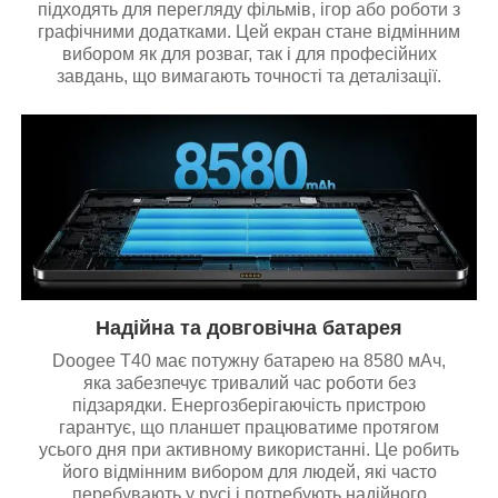
підходять для перегляду фільмів, ігор або роботи з
графічними додатками. Цей екран стане відмінним
вибором як для розваг, так і для професійних
завдань, що вимагають точності та деталізації.
Надійна та довговічна батарея
Doogee T40 має потужну батарею на 8580 мАч,
яка забезпечує тривалий час роботи без
підзарядки. Енергозберігаючість пристрою
гарантує, що планшет працюватиме протягом
усього дня при активному використанні. Це робить
його відмінним вибором для людей, які часто
перебувають у русі і потребують надійного