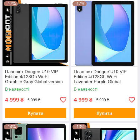
–17%
–17%
Планшет Doogee U10 VIP
Планшет Doogee U10 VIP
Edition 4/128Gb Wi-Fi
Edition 4/128Gb Wi-Fi
Graphite Gray Global version
Lavender Purple Global
version
В наявності
В наявності
4 999
4 999
₴
₴
5 999 ₴
5 999 ₴
Купити
Купити
–14%
–13%