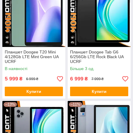
Планшет Doogee T20 Mini
Планшет Doogee Tab G6
4/128Gb LTE Mint Green UA
6/256Gb LTE Rock Black UA
UCRF
UCRF
В наявності
Більше 3 од.
5 999
6 999
₴
₴
6 999 ₴
7 999 ₴
Купити
Купити
–13%
–11%