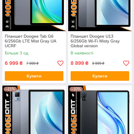
Планшет Doogee Tab G6
Планшет Doogee U13
6/256Gb LTE Mist Gray UA
6/256Gb Wi-Fi Misty Gray
UCRF
Global version
Більше 3 од.
В наявності
6 999
8 899
₴
₴
7 999 ₴
9 999 ₴
Купити
Купити
–11%
–10%