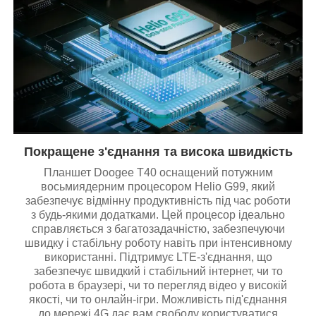
Покращене з'єднання та висока швидкість
Планшет Doogee T40 оснащений потужним
восьмиядерним процесором Helio G99, який
забезпечує відмінну продуктивність під час роботи
з будь-якими додатками. Цей процесор ідеально
справляється з багатозадачністю, забезпечуючи
швидку і стабільну роботу навіть при інтенсивному
використанні. Підтримує LTE-з'єднання, що
забезпечує швидкий і стабільний інтернет, чи то
робота в браузері, чи то перегляд відео у високій
якості, чи то онлайн-ігри. Можливість під'єднання
до мережі 4G дає вам свободу користуватися