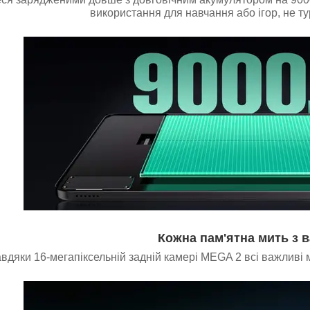
використання для навчання або ігор, не т
Кожна пам'ятна мить з 
вдяки 16-мегапіксельній задній камері MEGA 2 всі важливі 