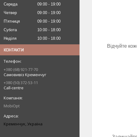
Середа
09:00
19:00
Четвер
09:00
19:00
Пʼятниця
09:00
19:00
Субота
10:00
18:00
Неділя
10:00
18:00
Відчуйте кож
КОНТАКТИ
+380 (68) 921-77-70
Самовивіз Кременчуг
+380 (50) 372-53-11
Call-centre
MobiOpt
Кременчук, Україна
Залишайтес