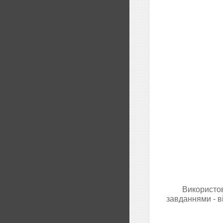
Використов
завданнями - в