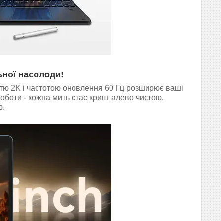
ьної насолоди!
стю 2K і частотою оновлення 60 Гц розширює ваші
роботи - кожна мить стає кришталево чистою,
ю.