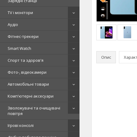
Зарядні станції
TV і монітори
Аудіо
Фітнес-трекери
Smart Watch
Опис
Харак
Спорт та здоров'я
Фото-, відеокамери
Автомобільні товари
Комп'ютерні аксесуари
Зволожувачі та очищувачі
повітря
Ігрові консолі