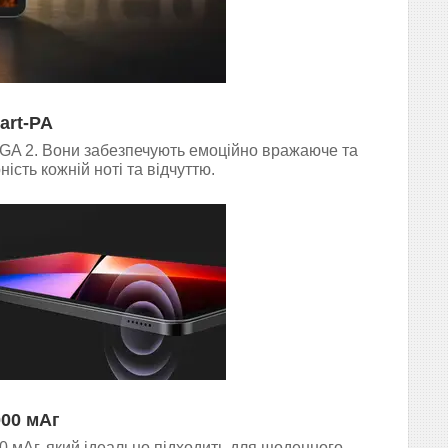
art-PA
EGA 2. Вони забезпечують емоційно вражаюче та
ість кожній ноті та відчуттю.
000 мАг
мАг, який ідеально підходить для щоденного