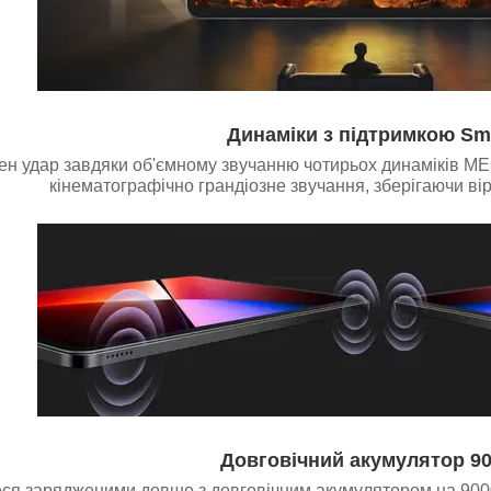
Динаміки з підтримкою Sm
ен удар завдяки об'ємному звучанню чотирьох динаміків M
кінематографічно грандіозне звучання, зберігаючи вірн
Довговічний акумулятор 9
я зарядженими довше з довговічним акумулятором на 9000 