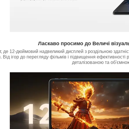
Ласкаво просимо до Величі візуал
іт, де 12-дюймовий надвеликий дисплей з роздільною здатні
. Від ігор до перегляду фільмів і підвищення ефективності 
деталізованою та об'ємно