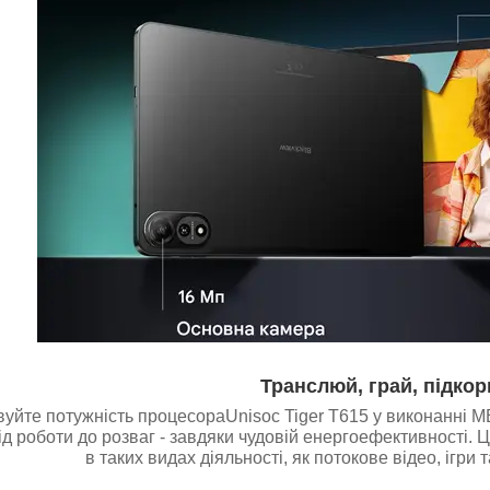
Транслюй, грай, підко
уйте потужність процесораUnisoc Tiger T615 у виконанні M
ід роботи до розваг - завдяки чудовій енергоефективності. 
в таких видах діяльності, як потокове відео, ігри 