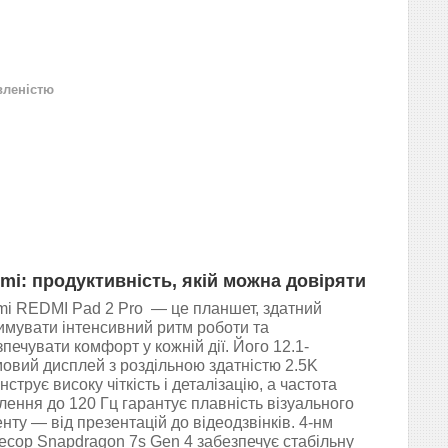
вленістю
mi: продуктивність, якій можна довіряти
mi REDMI Pad 2 Pro — це планшет, здатний
имувати інтенсивний ритм роботи та
печувати комфорт у кожній дії. Його 12.1-
овий дисплей з роздільною здатністю 2.5K
струє високу чіткість і деталізацію, а частота
лення до 120 Гц гарантує плавність візуального
нту — від презентацій до відеодзвінків. 4-нм
есор Snapdragon 7s Gen 4 забезпечує стабільну