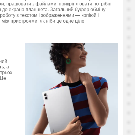
ки, працювати з файлами, прикріплювати потрібні
 до екрана планшета. Загальний буфер обміну
роботу з текстом і зображеннями — копіюй і
 між пристроями, як ніби це одне ціле.
сний
ь, а
 трьох
 Це