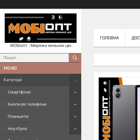
ГОЛОВНА
ДОС
МОБІопт - Мережа низьких цін
Категорії
Смартфони
Кнопкові телефони
Планшети
Ноутбуки