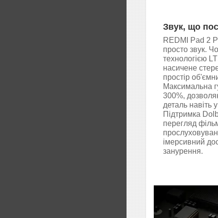
Звук, що по
REDMI Pad 2 Pr
просто звук. Ч
технологією L
насичене стере
простір об'ємн
Максимальна гу
300%, дозволя
деталь навіть 
Підтримка Dol
перегляд фільмі
прослуховуван
імерсивний до
занурення.