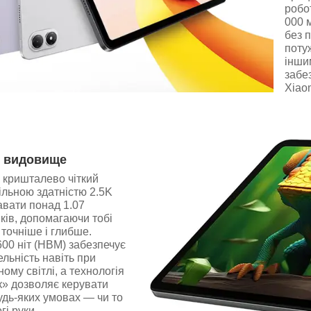
робо
000 
без 
поту
інши
забе
Xiao
 видовище
 кришталево чіткий
ільною здатністю 2.5K
авати понад 1.07
нків, допомагаючи тобі
 точніше і глибше.
600 ніт (HBM) забезпечує
ельність навіть при
ому світлі, а технологія
к» дозволяє керувати
дь-яких умовах — чи то
гі руки.