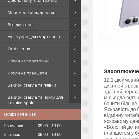
Дрібна побутова техніка
Мережеве обладнання
Все для селфі
Аксесуари для смартфонів
Освітлення
Чохли на смартфони
Захоплююче
Чохли на планшети
12.1-дюймовий
Захисні стекла та плівки
дисплей з розд
здатний перед
Захисні стекла та чохли для
мільярда відті
техніки Apple
бачити більше,
Яскравість до 
ГРАФІК РОБОТИ
відмінну читаб
яскравому денн
Понеділок
09:00
19:00
«Вологий доти
планшетом у бу
Вівторок
09:00
19:00
дощ, чи то воло