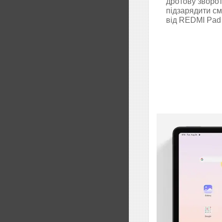
дротову зворот
підзарядити с
від REDMI Pad 