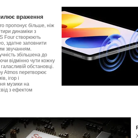
силює враження
o пропонує більше, ніж
отири динаміки з
TS Four створюють
о, здатне заповнити
им звучанням.
чність збільшена до
ючи відмінно чути кожну
у галасливій обстановці.
by Atmos перетворює
в, ігор і
ня музики на
свід з ефектом