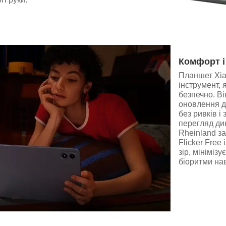
Комфорт і
Планшет Xia
інструмент,
безпечно. В
оновлення д
без ривків і
перегляд ди
Rheinland з
Flicker Free
зір, мініміз
біоритми на