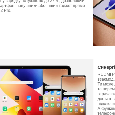
ну зарядку потужністю до 27 Вт, дозволяючи
мартфон, навушники або інший ґаджет прямо
2 Pro.
Синергі
REDMI Pa
взаємоді
Ти можеш
та перем
втрачаюч
достатнь
підключи
А функці
телефоно