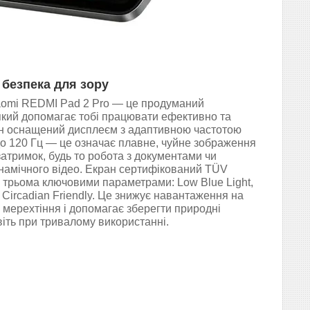
 безпека для зору
omi REDMI Pad 2 Pro — це продуманий
 який допомагає тобі працювати ефективно та
ін оснащений дисплеєм з адаптивною частотою
о 120 Гц — це означає плавне, чуйне зображення
 затримок, будь то робота з документами чи
намічного відео. Екран сертифікований TÜV
а трьома ключовими параметрами: Low Blue Light,
 і Circadian Friendly. Це знижує навантаження на
ує мерехтіння і допомагає зберегти природні
віть при тривалому використанні.