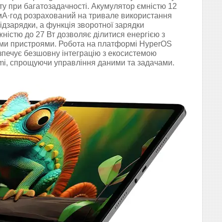
ту при багатозадачності. Акумулятор ємністю 12
мА·год розрахований на тривале використання
підзарядки, а функція зворотної зарядки
жністю до 27 Вт дозволяє ділитися енергією з
ми пристроями. Робота на платформі HyperOS
зпечує безшовну інтеграцію з екосистемою
mi, спрощуючи управління даними та задачами.