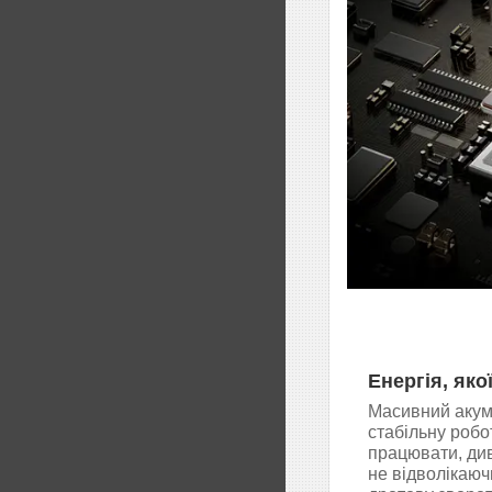
Енергія, яко
Масивний акум
стабільну робо
працювати, див
не відволікаюч