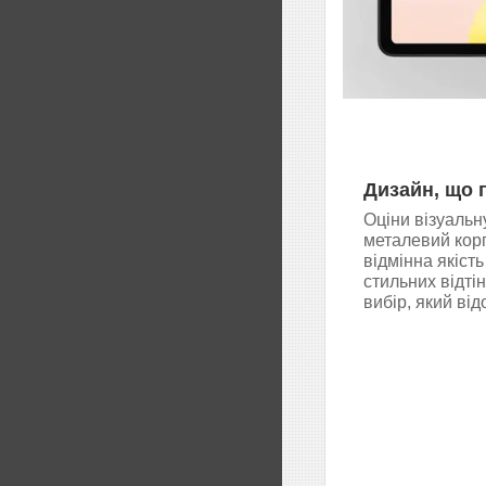
Дизайн, що 
Оціни візуальну
металевий корп
відмінна якіст
стильних відті
вибір, який від