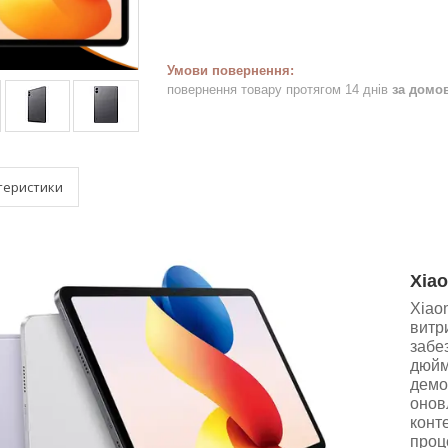
повернення товару протягом 14 днів
за домо
теристики
Xiao
Xiao
витр
забез
дюйм
демон
онов
конте
проц