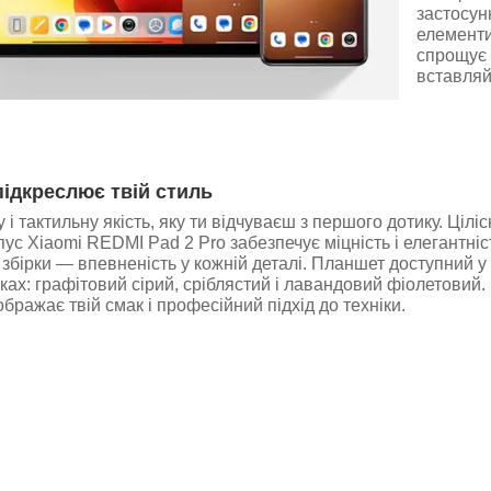
застосун
елементи
спрощує 
вставляй
підкреслює твій стиль
 і тактильну якість, яку ти відчуваєш з першого дотику. Цілі
ус Xiaomi REDMI Pad 2 Pro забезпечує міцність і елегантніст
ь збірки — впевненість у кожній деталі. Планшет доступний у
нках: графітовий сірий, сріблястий і лавандовий фіолетовий.
ображає твій смак і професійний підхід до техніки.