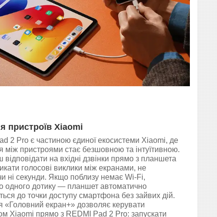
я пристроїв Xiaomi
d 2 Pro є частиною єдиної екосистеми Xiaomi, де
я між пристроями стає безшовною та інтуїтивною.
 відповідати на вхідні дзвінки прямо з планшета
икати голосові виклики між екранами, не
и ні секунди. Якщо поблизу немає Wi-Fi,
о одного дотику — планшет автоматично
ться до точки доступу смартфона без зайвих дій.
я «Головний екран+» дозволяє керувати
м Xiaomi прямо з REDMI Pad 2 Pro: запускати