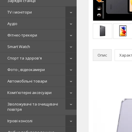
Зарядні станції
TV і монітори
Аудіо
Фітнес-трекери
Smart Watch
Опис
Харак
Спорт та здоров'я
Фото-, відеокамери
Автомобільні товари
Комп'ютерні аксесуари
Зволожувачі та очищувачі
повітря
Ігрові консолі