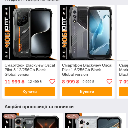
Смартфон Blackview Oscal
Смартфон Blackview Oscal
Смар
Pilot 3 12/256Gb Black
Pilot 1 6/256Gb Black
Mari
Global version
Global version
Blac
11 999
8 999
7 0
₴
₴
12 499 ₴
9 999 ₴
Купити
Купити
Акційні пропозиції та новинки
–12%
–12%