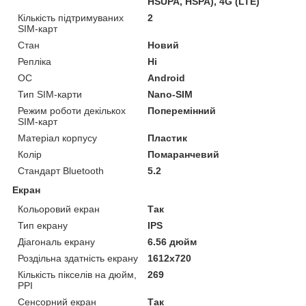
HSUPA, HSPA), 4G (LTE)
Кількість підтримуваних
2
SIM-карт
Стан
Новий
Репліка
Ні
ОС
Android
Тип SIM-карти
Nano-SIM
Режим роботи декількох
Поперемінний
SIM-карт
Матеріал корпусу
Пластик
Колір
Помаранчевий
Стандарт Bluetooth
5.2
Екран
Кольоровий екран
Так
Тип екрану
IPS
Діагональ екрану
6.56 дюйм
Роздільна здатність екрану
1612х720
Кількість пікселів на дюйм,
269
PPI
Сенсорний екран
Так