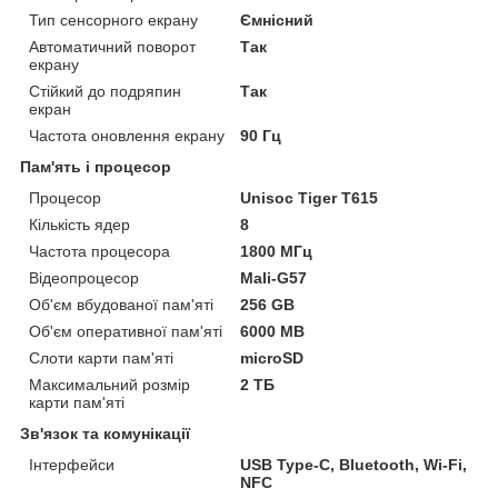
Тип сенсорного екрану
Ємнісний
Автоматичний поворот
Так
екрану
Стійкий до подряпин
Так
екран
Частота оновлення екрану
90 Гц
Пам'ять і процесор
Процесор
Unisoc Tiger T615
Кількість ядер
8
Частота процесора
1800 МГц
Відеопроцесор
Mali-G57
Об'єм вбудованої пам'яті
256 GB
Об'єм оперативної пам'яті
6000 MB
Слоти карти пам'яті
microSD
Максимальний розмір
2 ТБ
карти пам'яті
Зв'язок та комунікації
Інтерфейси
USB Type-C, Bluetooth, Wi-Fi,
NFC