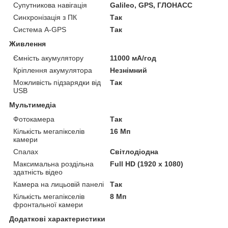
Супутникова навігація
Galileo, GPS, ГЛОНАСС
Синхронізація з ПК
Так
Система A-GPS
Так
Живлення
Ємність акумулятору
11000 мА/год
Кріплення акумулятора
Незнімний
Можливість підзарядки від
Так
USB
Мультимедіа
Фотокамера
Так
Кількість мегапікселів
16 Мп
камери
Спалах
Світлодіодна
Максимальна роздільна
Full HD (1920 x 1080)
здатність відео
Камера на лицьовій панелі
Так
Кількість мегапікселів
8 Мп
фронтальної камери
Додаткові характеристики