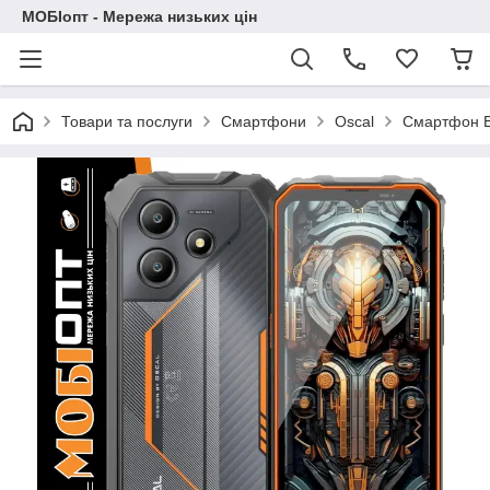
МОБІопт - Мережа низьких цін
Товари та послуги
Смартфони
Oscal
Смартфон Bl