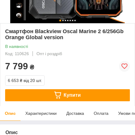
Смартфон Blackview Oscal Marine 2 6/256Gb
Orange Global version
В наявності
Код: 110626
Опт і роздріб
7 799
₴
6 653 ₴
від 20 шт.
Купити
Опис
Характеристики
Доставка
Оплата
Умови п
Опис