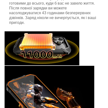
готовими до всього, куди б вас не завело життя.
Після повної зарядки ви можете
насолоджуватися 43 годинами безперервних
дзвінків. Заряд ніколи не вичерпується, як і ваші
пригоди.