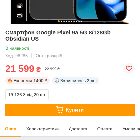
Смартфон Google Pixel 9a 5G 8/128Gb
Obsidian US
В наявності
Код: 98285
Опт і роздріб
21 599
₴
22 999 ₴
Економія
1400 ₴
Залишилось
2 дні
19 126 ₴
від 20 шт.
Купити
Опис
Характеристики
Доставка
Оплата
Умови п