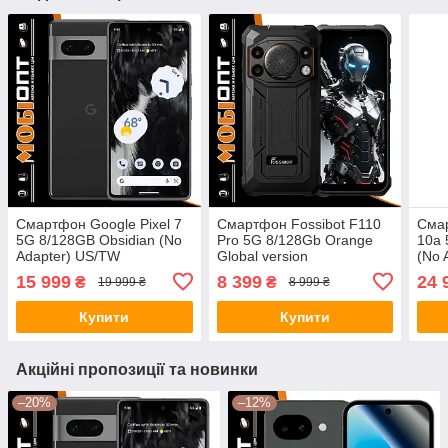
Смартфон Google Pixel 7
Смартфон Fossibot F110
Смар
5G 8/128GB Obsidian (No
Pro 5G 8/128Gb Orange
10a 
Adapter) US/TW
Global version
(No 
15 999
8 399
24 
₴
₴
19 999 ₴
8 999 ₴
Купити
Купити
Акційні пропозиції та новинки
–20%
–12%