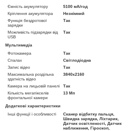
Ємність акумулятору
5100 мА/год
Кріплення акумулятора
Незнімний
Функція бездротової
Так
зарядки
Можливість підзарядки від
Так
USB
Мультимедіа
Фотокамера
Так
Спалах
Світлодіодна
Запис відео
Так
Максимальна роздільна
3840x2160
здатність відео
Камера на лицьовій панелі
Так
Кількість мегапікселів
13 Мп
фронтальної камери
Додаткові характеристики
Інші функції і особливості
Сканер відбитку пальця,
Швидка зарядка, Ліхтарик,
Датчик освітленості, Датчик
наближення, Гіроскоп,