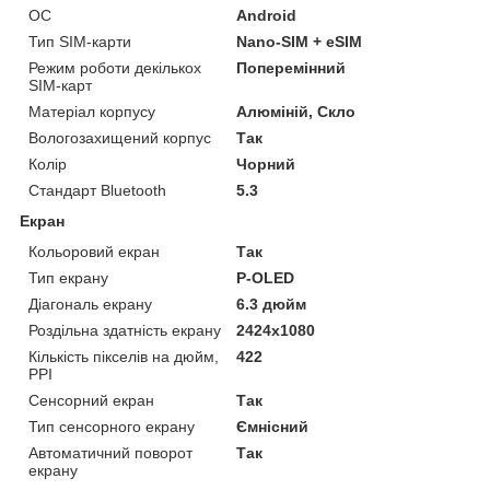
ОС
Android
Тип SIM-карти
Nano-SIM + eSIM
Режим роботи декількох
Поперемінний
SIM-карт
Матеріал корпусу
Алюміній, Скло
Вологозахищений корпус
Так
Колір
Чорний
Стандарт Bluetooth
5.3
Екран
Кольоровий екран
Так
Тип екрану
P-OLED
Діагональ екрану
6.3 дюйм
Роздільна здатність екрану
2424x1080
Кількість пікселів на дюйм,
422
PPI
Сенсорний екран
Так
Тип сенсорного екрану
Ємнісний
Автоматичний поворот
Так
екрану