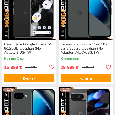
Смартфон Google Pixel 7 5G
Смартфон Google Pixel 10a
8/128GB Obsidian (No
5G 8/256Gb Obsidian (No
Adapter) US/TW
Adapter) AU/CA/SG/TW
Більше 3 од.
В наявності
15 999
29 999
₴
₴
19 999 ₴
33 999 ₴
Купити
Купити
–11%
–10%