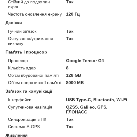
Стійкий до подряпин
Так
екран
Частота оновлення екрану
120 Гц
Дзвінки
Гучний зв'язок
Так
Очікування/утримання
Так
виклику
Пам'ять і процесор
Процесор
Google Tensor G4
Кількість ядер
8
Об'єм вбудованої пам'яті
128 GB
Об'єм оперативної пам'яті
8000 MB
Зв'язок та комунікації
Інтерфейси
USB Type-C, Bluetooth, Wi-Fi
Супутникова навігація
QZSS, Galileo, GPS,
ГЛОНАСС
Синхронізація з ПК
Так
Система A-GPS
Так
Живлення